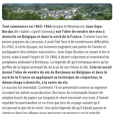
Tout commence en 1865-1866
lorsque le Meymacois
Jean Gaye-
Bordas
dit « barlet » (petit tonneau)
eut l'idée de vendre des vins à
domicile en Belgique et dans le nord de la France
. Comme tous les
jeunes paysans du Limousin, il avait fait face à de nombreuses difficultés.
En effet, à cette époque, les hommes migraient une partie de l'année et
pratiquaient des métiers saisonniers. Jean Gaye-Bordas ne savait ni lire ni
écrire, mais il avait l’esprit vif. En 1860, il devint colporteur et marchand de
parapluies ambulant à Bordeaux. La légende dit qu’il remarqua alors qu’un
greffier de la région envoyait du vin à un de ses frères à Lille.
Cela lui aurait
donné l’idée de vendre du vin de Bordeaux en Belgique et dans le
nord de la France en appliquant sa technique de colporteur, le
démarchage à domicile, à la vente du vin.
Le succès fut immédiat. Comment ? Il se présentait comme un vigneron
écoulant lui-même sa production. Ses bons de commande étaient de
simples bouts de papier sur lesquels le client inscrivait son nom. Il faisait
expédier la marchandise et ce n’est que lors du voyage suivant qu’il
encaissait le prix de la vente. Une autre légende dit qu’il faisait passer le
tambour dans les villages pour annoncer sa présence sur le marché.