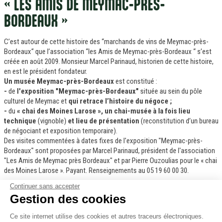
« LES AMIS DE MEYMAC-PRÈS-
BORDEAUX »
C’est autour de cette histoire des “marchands de vins de Meymac-près-
Bordeaux“ que l’association “les Amis de Meymac-près-Bordeaux “ s’est
créée en août 2009. Monsieur Marcel Parinaud, historien de cette histoire,
en est le président fondateur.
Un musée Meymac-près-Bordeaux
est constitué :
-
de
l'exposition "Meymac-près-Bordeaux"
située au sein du pôle
culturel de Meymac et
qui retrace l’histoire du négoce ;
-
du
« chai des Moines Larose », un chai-musée à la fois lieu
technique
(vignoble)
et lieu de présentation
(reconstitution d’un bureau
de négociant et exposition temporaire).
Des visites commentées à dates fixes de l'exposition "Meymac-près-
Bordeaux" sont proposées par Marcel Parinaud, président de l'association
"Les Amis de Meymac près Bordeaux" et par Pierre Ouzoulias pour le « chai
des Moines Larose ». Payant. Renseignements au 05 19 60 00 30.
Continuer sans accepter
Contact :
Gestion des cookies
« Les Amis de Meymac-Près-Bordeaux »
Hôtel de Ville - BP 33 - 19250 Meymac
Ce site internet utilise des cookies et autres traceurs électroniques.
Tél.
: 06 25 97 48 97