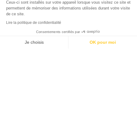
Ceux-ci sont installés sur votre appareil lorsque vous visitez ce site et
Courriel
:
meymacpresbordeaux@gmail.com
permettent de mémoriser des informations utilisées durant votre visite
www.facebook.com/MeymacPresBordeaux/
de ce site.
Lire la politique de confidentialité
Consentements certifiés par
Je choisis
OK pour moi
Abonnez-vous à la newsletter et
Navigation principale
recevez les dernières actus, bons
Axeptio consent
Plateforme de Gestion du Consentement : Personnalisez vos Option
plans et idées séjours
Notre plateforme vous permet d'adapter et de gérer vos paramètres de
DÉCOUVRIR LA CORRÈZE
JE M'INSCRIS !
ACTIVITÉS
RANDONNÉES
SÉJOURNER
AGENDA