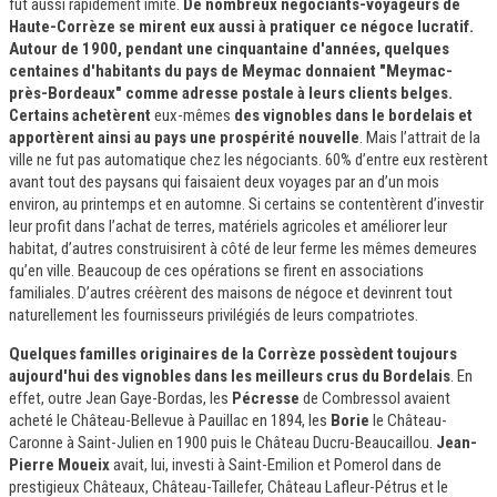
fut aussi rapidement imité.
De nombreux négociants-voyageurs de
Haute-Corrèze se mirent eux aussi à pratiquer ce négoce lucratif.
Autour de 1900, pendant une cinquantaine d'années, quelques
centaines d'habitants du pays de Meymac donnaient "Meymac-
près-Bordeaux" comme adresse postale à leurs clients belges.
Certains achetèrent
eux-mêmes
des vignobles dans le bordelais et
apportèrent ainsi au pays une prospérité nouvelle
. Mais l’attrait de la
ville ne fut pas automatique chez les négociants. 60% d’entre eux restèrent
avant tout des paysans qui faisaient deux voyages par an d’un mois
environ, au printemps et en automne. Si certains se contentèrent d’investir
leur profit dans l’achat de terres, matériels agricoles et améliorer leur
habitat, d’autres construisirent à côté de leur ferme les mêmes demeures
qu’en ville. Beaucoup de ces opérations se firent en associations
familiales. D’autres créèrent des maisons de négoce et devinrent tout
naturellement les fournisseurs privilégiés de leurs compatriotes.
Quelques familles originaires de la Corrèze possèdent toujours
aujourd'hui des vignobles dans les meilleurs crus du Bordelais
. En
effet, outre Jean Gaye-Bordas, les
Pécresse
de Combressol avaient
acheté le Château-Bellevue à Pauillac en 1894, les
Borie
le Château-
Caronne à Saint-Julien en 1900 puis le Château Ducru-Beaucaillou.
Jean-
Pierre Moueix
avait, lui, investi à Saint-Emilion et Pomerol dans de
prestigieux Châteaux, Château-Taillefer, Château Lafleur-Pétrus et le