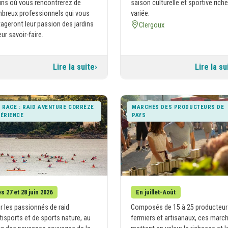
dins où vous rencontrerez de
saison culturelle et sportive riche
breux professionnels qui vous
variée.
tageront leur passion des jardins
Clergoux
eur savoir-faire.
Lire la suite
Lire la su
 RACE : RAID AVENTURE CORRÈZE
MARCHÉS DES PRODUCTEURS DE
ÉRIENCE
PAYS
s 27 et 28 juin 2026
En juillet-Août
r les passionnés de raid
Composés de 15 à 25 producteur
tisports et de sports nature, au
fermiers et artisanaux, ces marc