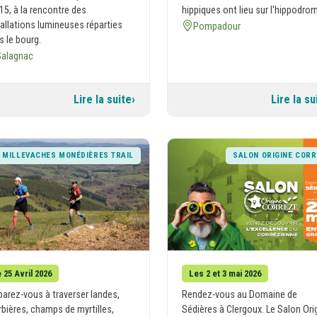
15, à la rencontre des
hippiques ont lieu sur l'hippodro
tallations lumineuses réparties
Pompadour
s le bourg.
Salagnac
Lire la suite
Lire la su
 MILLEVACHES MONÉDIÈRES TRAIL
SALON ORIGINE COR
 25 Avril 2026
Les 2 et 3 mai 2026
parez-vous à traverser landes,
Rendez-vous au Domaine de
rbières, champs de myrtilles,
Sédières à Clergoux. Le Salon Ori