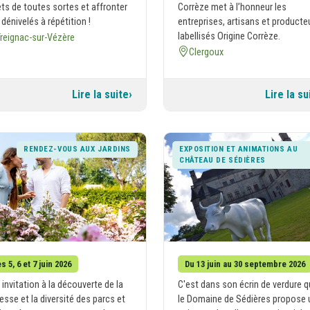
êts de toutes sortes et affronter
Corrèze met à l’honneur les
dénivelés à répétition !
entreprises, artisans et producte
labellisés Origine Corrèze.
reignac-sur-Vézère
Clergoux
Lire la suite
Lire la su
RENDEZ-VOUS AUX JARDINS
EXPOSITION ET ANIMATIONS AU
CHÂTEAU DE SÉDIÈRES
s 5, 6 et 7 juin 2026
Du 13 juin au 30 septembre 2026
 invitation à la découverte de la
C'est dans son écrin de verdure 
esse et la diversité des parcs et
le Domaine de Sédières propose 