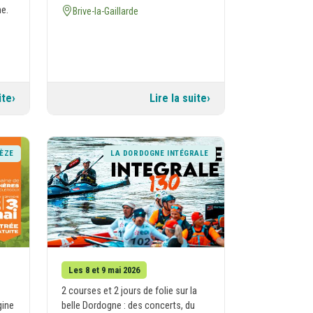
me.
Brive-la-Gaillarde
ite
Lire la suite
RÈZE
LA DORDOGNE INTÉGRALE
Les 8 et 9 mai 2026
2 courses et 2 jours de folie sur la
gine
belle Dordogne : des concerts, du