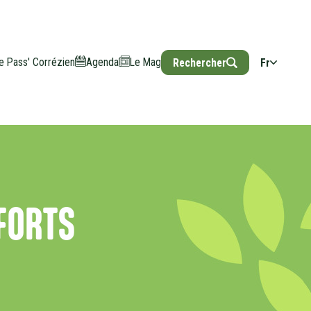
e Pass' Corrézien
Agenda
Le Mag
Rechercher
Fr
FORTS