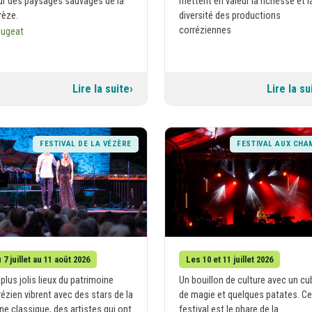
r des paysages sauvages de la
mettent en valeur la richesse et l
rèze.
diversité des productions
corréziennes
Bugeat
Lire la suite
Lire la su
FESTIVAL DE LA VÉZÈRE
FESTIVAL AUX CHA
 7 juillet au 11 août 2026
Les 10 et 11 juillet 2026
plus jolis lieux du patrimoine
Un bouillon de culture avec un cu
rézien vibrent avec des stars de la
de magie et quelques patates. Ce
ne classique, des artistes qui ont
festival est le phare de la