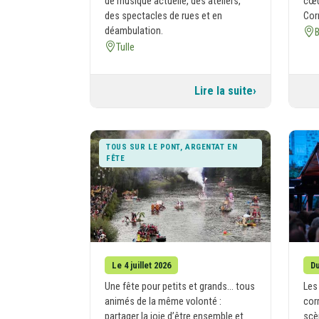
de musique actuelle, des ateliers,
cœu
des spectacles de rues et en
Cor
déambulation.
Tulle
Lire la suite
TOUS SUR LE PONT, ARGENTAT EN
FÊTE
Le 4 juillet 2026
Du
Une fête pour petits et grands... tous
Les 
animés de la même volonté :
cor
partager la joie d’être ensemble et
scè