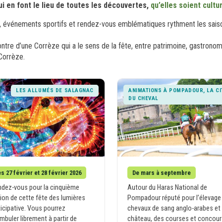
ui en font le lieu de toutes les découvertes,
qu’elles soient cult
les, événements sportifs et rendez-vous emblématiques rythment les saison
ontre d’une Corrèze qui a le sens de la fête, entre patrimoine, gastron
Corrèze.
LES ALLUMÉS DE SALAGNAC
ANIMATIONS À POMPADOUR, LA CI
DU CHEVAL
s 27 février et 28 février 2026
De mars à septembre
dez-vous pour la cinquième
Autour du Haras National de
tion de cette fête des lumières
Pompadour réputé pour l’élevage
ticipative. Vous pourrez
chevaux de sang anglo-arabes et
mbuler librement à partir de
château, des courses et concour