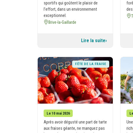
sportifs qui goûtent le plaisir de
for
l’effort, dans un environnement
des 
exceptionnel.
T
Brive-la-Gaillarde
Lire la suite
FÊTE DE LA FRAISE
Le 10 mai 2026
Le
Après avoir dégusté une part de tarte
Une
aux fraises géante, ne manquez pas
rich