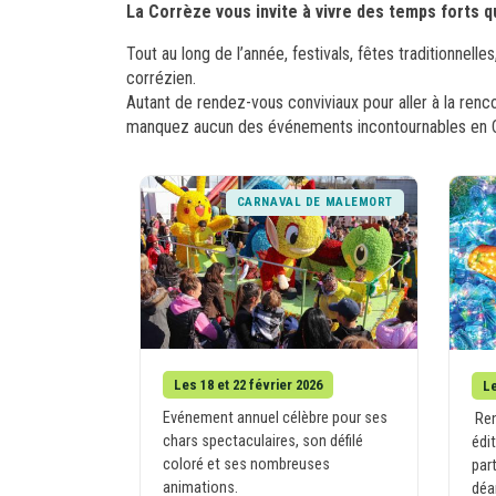
La Corrèze vous invite à vivre des temps forts q
Tout au long de l’année, festivals, fêtes traditionnel
corrézien.
Autant de rendez-vous conviviaux pour aller à la renc
manquez aucun des événements incontournables en 
CARNAVAL DE MALEMORT
Les 18 et 22 février 2026
Le
Evénement annuel célèbre pour ses
Ren
chars spectaculaires, son défilé
édi
coloré et ses nombreuses
par
animations.
déa