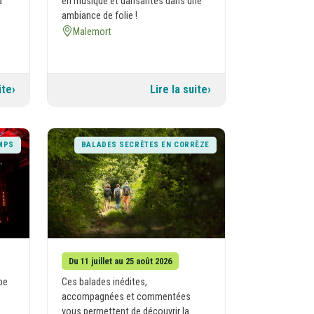
a
en musique et dansantes dans une
ambiance de folie !
Malemort
ite
Lire la suite
MPS
BALADES SECRÈTES EN CORRÈZE
Du 11 juillet au 25 août 2026
be
Ces balades inédites,
accompagnées et commentées
vous permettent de découvrir la