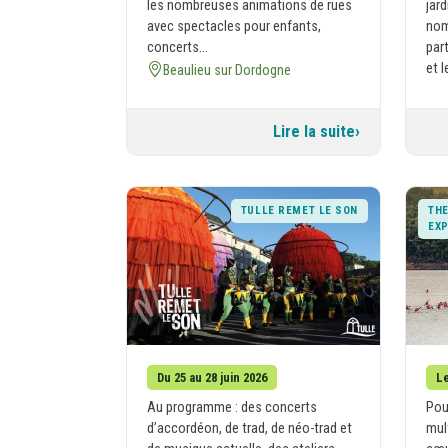
les nombreuses animations de rues
jar
avec spectacles pour enfants,
nom
concerts...
par
et l
Beaulieu sur Dordogne
Lire la suite
TULLE REMET LE SON
THE
EXP
Du 25 au 28 juin 2026
Le
Au programme : des concerts
Pou
d’accordéon, de trad, de néo-trad et
mul