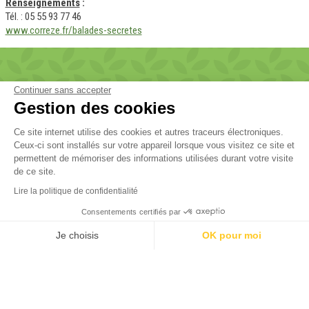
Renseignements
:
Tél. : 05 55 93 77 46
www.correze.fr/balades-secretes
Continuer sans accepter
Abonnez-vous à la newsletter et
Gestion des cookies
recevez les dernières actus, bons
plans et idées séjours
Ce site internet utilise des cookies et autres traceurs électroniques.
Ceux-ci sont installés sur votre appareil lorsque vous visitez ce site et
permettent de mémoriser des informations utilisées durant votre visite
JE M'INSCRIS !
de ce site.
Lire la politique de confidentialité
Consentements certifiés par
Navigation principale
Je choisis
OK pour moi
DÉCOUVRIR LA CORRÈZE
Axeptio consent
Plateforme de Gestion du Consentement : Personnalisez vos Option
Notre plateforme vous permet d'adapter et de gérer vos paramètres de
ACTIVITÉS