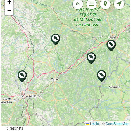
+
−
Leaflet
|
©
OpenStreetMap
5
résultats