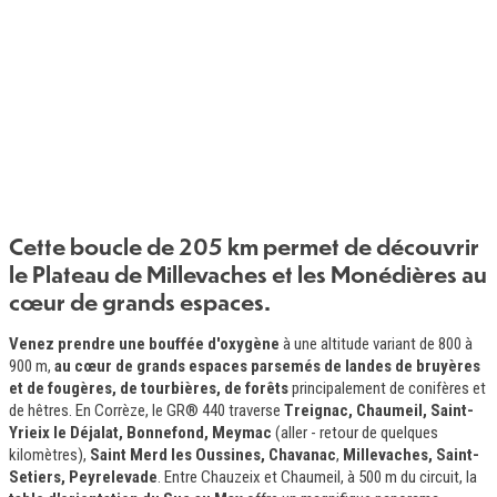
Cette boucle de 205 km permet de découvrir
Introduction
le Plateau de Millevaches et les Monédières au
cœur de grands espaces.
Venez prendre une bouffée d'oxygène
à une altitude variant de 800 à
900 m,
au cœur de grands espaces parsemés de landes de bruyères
et de fougères, de tourbières, de forêts
principalement de conifères et
de hêtres. En Corrèze, le GR® 440 traverse
Treignac, Chaumeil, Saint-
Yrieix le Déjalat, Bonnefond, Meymac
(aller - retour de quelques
kilomètres),
Saint Merd les Oussines, Chavanac
,
Millevaches, Saint-
Setiers, Peyrelevade
. Entre Chauzeix et Chaumeil, à 500 m du circuit, la