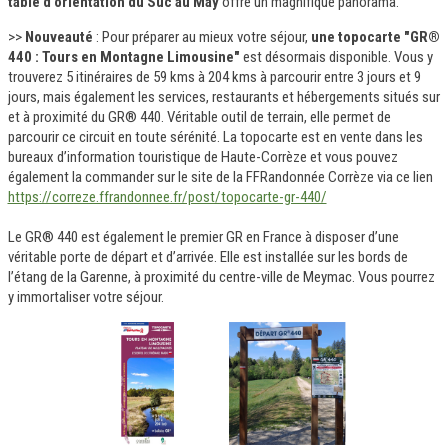
table d'orientation du Suc au May
offre un magnifique panorama.
>>
Nouveauté
: Pour préparer au mieux votre séjour,
une topocarte "GR®
440 : Tours en Montagne Limousine"
est désormais disponible. Vous y
trouverez 5 itinéraires de 59 kms à 204 kms à parcourir entre 3 jours et 9
jours, mais également les services, restaurants et hébergements situés sur
et à proximité du GR® 440. Véritable outil de terrain, elle permet de
parcourir ce circuit en toute sérénité. La topocarte est en vente dans les
bureaux d’information touristique de Haute-Corrèze et vous pouvez
également la commander sur le site de la FFRandonnée Corrèze via ce lien
https://correze.ffrandonnee.fr/post/topocarte-gr-440/
Le GR® 440 est également le premier GR en France à disposer d’une
véritable porte de départ et d’arrivée. Elle est installée sur les bords de
l’étang de la Garenne, à proximité du centre-ville de Meymac. Vous pourrez
y immortaliser votre séjour.