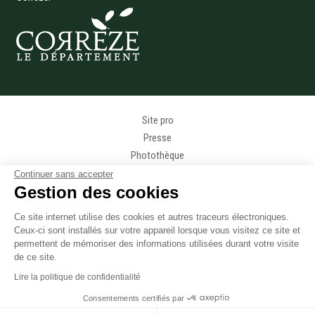
Menu Pied de page
Site pro
Presse
Photothèque
Données personnelles
Continuer sans accepter
Gestion des cookies
Gestion des cookies
Mentions légales
Ce site internet utilise des cookies et autres traceurs électroniques.
Accessibilité
Ceux-ci sont installés sur votre appareil lorsque vous visitez ce site et
Accès téléphonique sourds et malentendants
permettent de mémoriser des informations utilisées durant votre visite
de ce site.
Plan du site
Lire la politique de confidentialité
Navigation principale
Consentements certifiés par