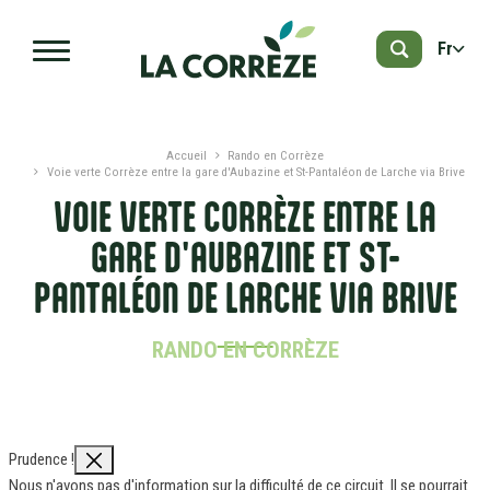
Aller au contenu principal
Fr
Accueil
Rando en Corrèze
Voie verte Corrèze entre la gare d'Aubazine et St-Pantaléon de Larche via Brive
VOIE VERTE CORRÈZE ENTRE LA
GARE D'AUBAZINE ET ST-
PANTALÉON DE LARCHE VIA BRIVE
RANDO EN CORRÈZE
Prudence !
Nous n'avons pas d'information sur la difficulté de ce circuit. Il se pourrait