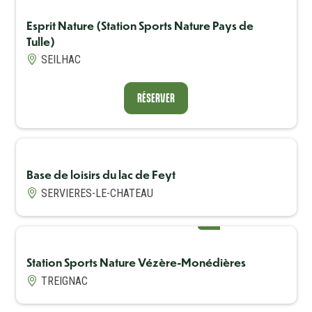
Esprit Nature (Station Sports Nature Pays de
Tulle)
Avis Label
Excellent
Avis (note)
10
SEILHAC
RÉSERVER
RÉSERVER
Base de loisirs du lac de Feyt
SERVIERES-LE-CHATEAU
Avis Label
Excellent
Avis (note)
10
Station Sports Nature Vézère-Monédières
Avis Label
Excellent
TREIGNAC
Avis (note)
10