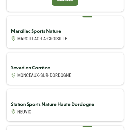
Avis Label
Excellent
Avis (note)
9
RÉSERVER
Marcillac Sports Nature
Avis Label
Excellent
Avis (note)
9
MARCILLAC-LA-CROISILLE
Sevad en Corrèze
MONCEAUX-SUR-DORDOGNE
Station Sports Nature Haute Dordogne
NEUVIC
Avis Label
Excellent
Avis (note)
10