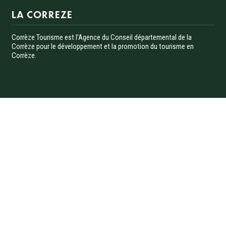
LA CORREZE
Corrèze Tourisme est l’Agence du Conseil départemental de la
Corrèze pour le développement et la promotion du tourisme en
Corrèze.
Menu Pied de page
Navigation principale
Site pro
Presse
DÉCOUVRIR LA CORRÈZE
Photothèque
Données personnelles
ACTIVITÉS
Gestion des cookies
Mentions légales
RANDONNÉES
Accessibilité
Accès téléphonique sourds et malentendants
SÉJOURNER
Plan du site