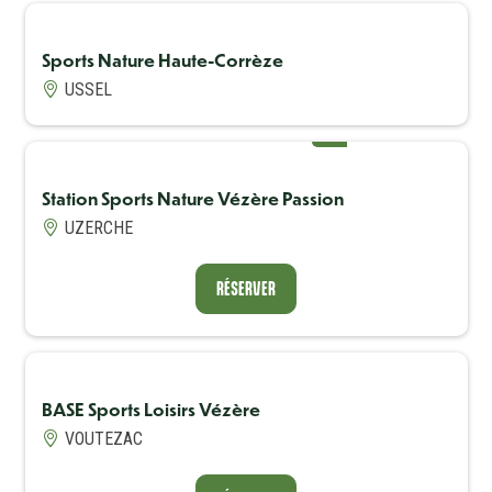
Sports Nature Haute-Corrèze
USSEL
Avis Label
Excellent
Avis (note)
9
Station Sports Nature Vézère Passion
Avis Label
Excellent
Avis (note)
9
UZERCHE
RÉSERVER
RÉSERVER
BASE Sports Loisirs Vézère
VOUTEZAC