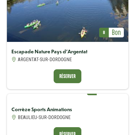
Avis Label
Bon
Avis (note)
8
Avis Labe
Bon
Avis (note)
8
Escapade Nature Pays d'Argentat
RÉSERVER
ARGENTAT-SUR-DORDOGNE
RÉSERVER
Avis Label
Très bon
Avis (note)
8
Corrèze Sports Animations
Avis Label
Très bon
Avis (note)
8
BEAULIEU-SUR-DORDOGNE
RÉSERVER