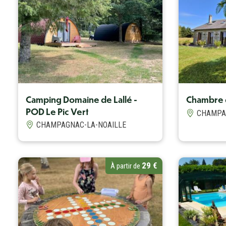
A
Camping Domaine de Lallé -
Chambre 
POD Le Pic Vert
CHAMPA
CHAMPAGNAC-LA-NOAILLE
29 €
À partir de