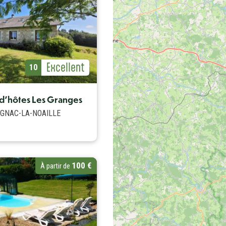
Capacité maximum
4
Avis Label
Excellent
Avis (note)
10
Avis Label
Excellent
vis (note)
10
d'hôtes Les Granges
GNAC-LA-NOAILLE
100 €
À partir de