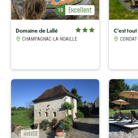
Avis Label
Excellent
Avis (note)
10
Avis Label
Excellent
Avis (note)
10
Domaine de Lallé
C'est tout
CHAMPAGNAC-LA-NOAILLE
CONDAT-