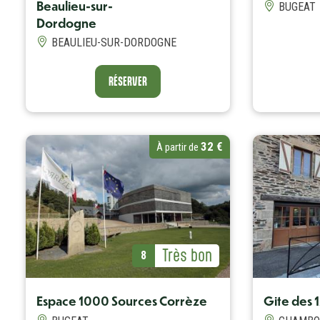
Beaulieu-sur-
BUGEAT
Dordogne
BEAULIEU-SUR-DORDOGNE
RÉSERVER
RÉSERVER
32 €
À partir de
Avis Label
Très bon
Avis (note)
8
Avis Label
Très bon
Avis (note)
8
Espace 1000 Sources Corrèze
Gite des 