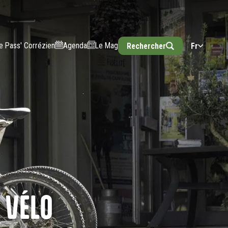
e Pass' Corrézien
Agenda
Le Mag
Rechercher
Fr
 VÉLO