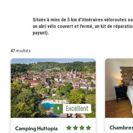
Introduction
Situés à mins de 5 km d’itinéraires véloroutes o
un abri vélo couvert et fermé, un kit de réparati
payant).
47
résultats
Avis Label
Excellent
Avis (note)
9
Avis Label
Excellent
Avis (note)
9
Chambres 
Camping Huttopia