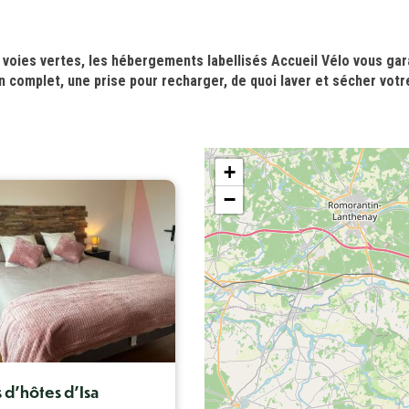
u voies vertes, les hébergements labellisés Accueil Vélo vous ga
on complet, une prise pour recharger, de quoi laver et sécher votr
+
−
Capacité maximum
6
d'hôtes d'Isa