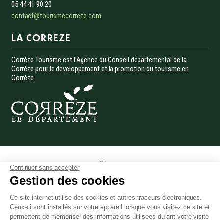
05 44 41 90 20
contact@tourismecorreze.com
LA CORREZE
Corrèze Tourisme est l’Agence du Conseil départemental de la
Corrèze pour le développement et la promotion du tourisme en
Corrèze.
Menu Pied de page
Site pro
Continuer sans accepter
Presse
Gestion des cookies
Photothèque
Ce site internet utilise des cookies et autres traceurs électroniques.
Données personnelles
Ceux-ci sont installés sur votre appareil lorsque vous visitez ce site et
Gestion des cookies
permettent de mémoriser des informations utilisées durant votre visite