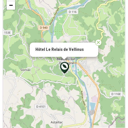
−
Hôtel Le Relais de Vellinus