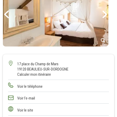
1
2
3
17 place du Champ de Mars
19120 BEAULIEU-SUR-DORDOGNE
4
Calculer mon itinéraire
5
6
Voir le téléphone
7
8
Voir l'e-mail
9
Voir le site
10