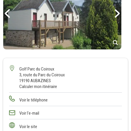
1
2
3
Golf Parc du Coiroux
3, route du Parc du Coiroux
4
19190 AUBAZINES
5
Calculer mon itinéraire
6
7
Voir le téléphone
8
Voir l'e-mail
Voir le site