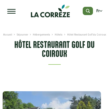
Aller au contenu principal
Fr
Accueil
Séjourner
Hébergements
Hôtels
Hôtel Restaurant Golf du Coiroux
HÔTEL RESTAURANT GOLF DU
COIROUX
PRÉSENTATION
DATES ET TARIFS
SERVICES ET LABELS
À PROXIMITÉ