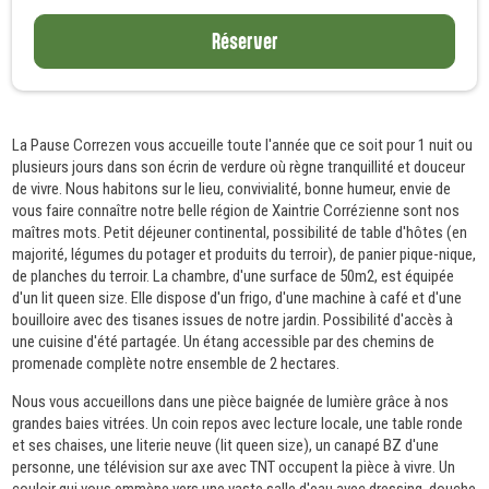
Réserver
La Pause Correzen vous accueille toute l'année que ce soit pour 1 nuit ou
plusieurs jours dans son écrin de verdure où règne tranquillité et douceur
de vivre. Nous habitons sur le lieu, convivialité, bonne humeur, envie de
vous faire connaître notre belle région de Xaintrie Corrézienne sont nos
maîtres mots. Petit déjeuner continental, possibilité de table d'hôtes (en
majorité, légumes du potager et produits du terroir), de panier pique-nique,
de planches du terroir. La chambre, d'une surface de 50m2, est équipée
d'un lit queen size. Elle dispose d'un frigo, d'une machine à café et d'une
bouilloire avec des tisanes issues de notre jardin. Possibilité d'accès à
une cuisine d'été partagée. Un étang accessible par des chemins de
promenade complète notre ensemble de 2 hectares.
Nous vous accueillons dans une pièce baignée de lumière grâce à nos
grandes baies vitrées. Un coin repos avec lecture locale, une table ronde
et ses chaises, une literie neuve (lit queen size), un canapé BZ d'une
personne, une télévision sur axe avec TNT occupent la pièce à vivre. Un
couloir qui vous emmène vers une vaste salle d'eau avec dressing, douche