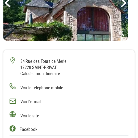
1
2
3
34 Rue des Tours de Merle
19220 SAINT-PRIVAT
4
Calculer mon itinéraire
5
6
Voir le téléphone mobile
7
8
Voir l'e-mail
9
Voir le site
10
Facebook