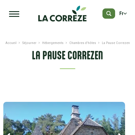
Aller au contenu principal
Fr
Accueil
Séjourner
Hébergements
Chambres d'hôtes
La Pause Correzen
LA PAUSE CORREZEN
PRÉSENTATION
DATES ET TARIFS
SERVICES ET LABELS
À PROXIMITÉ