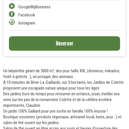
GoogleMyBusiness
Facebook
Instagram
Réserver
Un labyrinthe géant de 5000 m², des jeux taille XXL (dominos, mikados,
forêt à grelots…), un potager, des animaux …
A 10 minutes de Brive-La-Gaillarde, sur 5 hectares, les Jardins de Colette
proposent une escapade nature unique pour tous les âges.
Des jardins hors du temps pour retourner en enfance, jouer, éveiller ses
sens sur les pas de la romancière Colette et de la célèbre écolière
impertinente, Claudine.
Un jardin 100% Gaillard pour une sortie en famille 100% réussie !
Boutique souvenirs (produits régionaux, artisanat local, livres, jeux...) et
salon de thé ouvert sur les jardins.
Salon de thé ouvert en libre accès aux jours et heures d’ouverture des