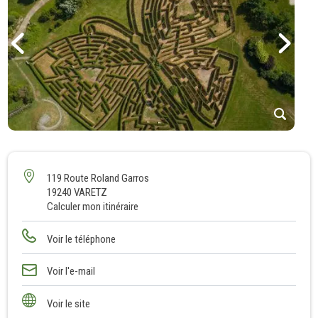
1
2
3
119 Route Roland Garros
19240 VARETZ
4
Calculer mon itinéraire
5
6
Voir le téléphone
7
8
Voir l'e-mail
9
Voir le site
10