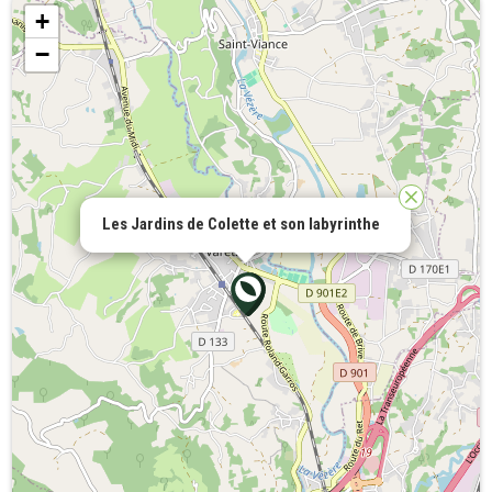
+
−
Les Jardins de Colette et son labyrinthe