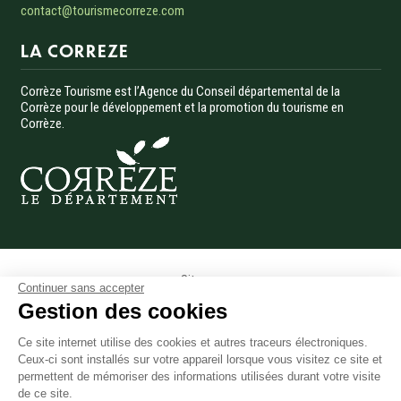
contact@tourismecorreze.com
LA CORREZE
Corrèze Tourisme est l’Agence du Conseil départemental de la
Corrèze pour le développement et la promotion du tourisme en
Corrèze.
Menu Pied de page
Site pro
Continuer sans accepter
Presse
Gestion des cookies
Photothèque
Ce site internet utilise des cookies et autres traceurs électroniques.
Données personnelles
Ceux-ci sont installés sur votre appareil lorsque vous visitez ce site et
Gestion des cookies
permettent de mémoriser des informations utilisées durant votre visite
Mentions légales
de ce site.