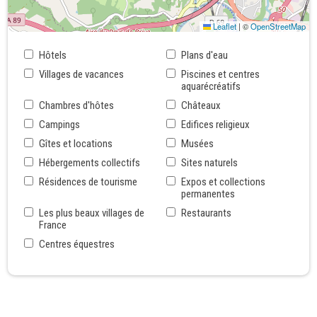
Leaflet
|
©
OpenStreetMap
Hôtels
Plans d'eau
Villages de vacances
Piscines et centres
aquarécréatifs
Chambres d'hôtes
Châteaux
Campings
Edifices religieux
Gîtes et locations
Musées
Hébergements collectifs
Sites naturels
Résidences de tourisme
Expos et collections
permanentes
Les plus beaux villages de
Restaurants
France
Centres équestres