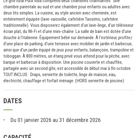
Le gîte rural Pura Vida comprend deux chambres charmantes : une
chambre parentale au sud et une chambre pour enfants ou adultes avec
deux lits simples. La cuisine, au style ancien avec cheminée, est
entièrement équipée (lave-vaisselle, cafetière Tassimo, cafetière
traditionnelle). Vous disposerez également d'un lave-linge, d'un téléviseur
écran plat, du Wi-Fi et d'une mini-chaîne. La salle de bain est dotée d'une
douche à l'italienne. Équipement bébé sur demande. À l'extérieur, profitez
d'une place de parking, d'une terrasse avec mobilier de jardin et barbecue,
ainsi que d'un jardin équipé de jeux pour enfants, balançoire, trampoline et
toboggan. À 800 mètres, un étang privé vous attend pour la pêche, avec
barque et barbecue à disposition. Une piscine couverte et chauffée,
partagée avec un second gîte, est accessible de début mai à fin octobre.
TOUT INCLUS : Draps, serviette de toilette, linge de maison, eau,
électricité, chauffage et forfait ménage. (HORS serviette de piscine)
DATES
Du 01 janvier 2026 au 31 décembre 2026
CAPACITÉ