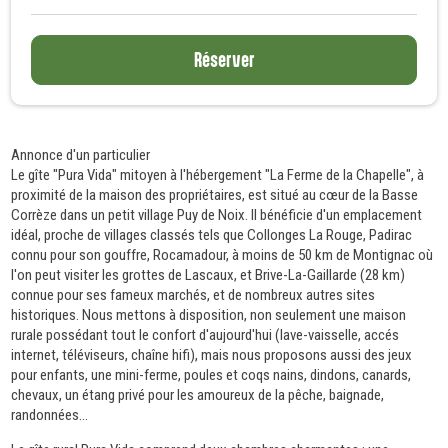
Réserver
Annonce d'un particulier
Le gîte "Pura Vida" mitoyen à l'hébergement "La Ferme de la Chapelle", à
proximité de la maison des propriétaires, est situé au cœur de la Basse
Corrèze dans un petit village Puy de Noix. Il bénéficie d'un emplacement
idéal, proche de villages classés tels que Collonges La Rouge, Padirac
connu pour son gouffre, Rocamadour, à moins de 50 km de Montignac où
l'on peut visiter les grottes de Lascaux, et Brive-La-Gaillarde (28 km)
connue pour ses fameux marchés, et de nombreux autres sites
historiques. Nous mettons à disposition, non seulement une maison
rurale possédant tout le confort d'aujourd'hui (lave-vaisselle, accés
internet, téléviseurs, chaîne hifi), mais nous proposons aussi des jeux
pour enfants, une mini-ferme, poules et coqs nains, dindons, canards,
chevaux, un étang privé pour les amoureux de la pêche, baignade,
randonnées...