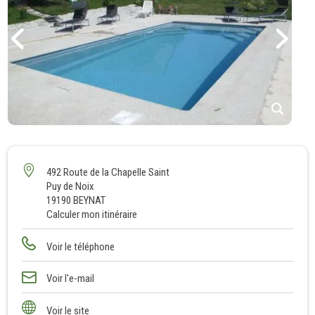
1
2
3
492 Route de la Chapelle Saint
Puy de Noix
4
19190 BEYNAT
5
Calculer mon itinéraire
6
7
Voir le téléphone
8
Voir l'e-mail
9
10
Voir le site