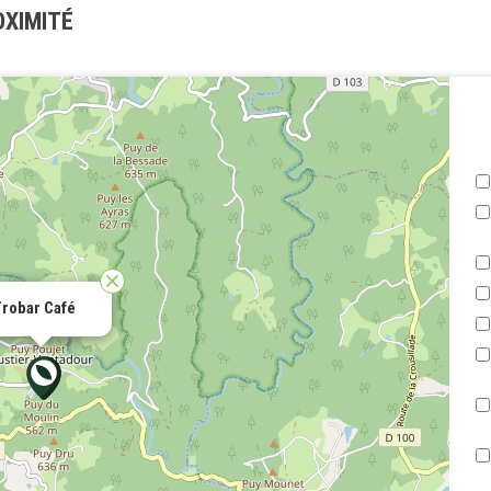
OXIMITÉ
robar Café