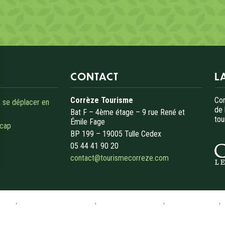
CONTACT
L
Corrèze Tourisme
Cor
 se déplacer en
de 
Bat F – 4ème étage – 9 rue René et
tou
Émile Fage
icap
BP 199 – 19005 Tulle Cedex
05 44 41 90 20
contact@tourismecorreze.com
s Options
ètres de confidentialité, en garantissant la conformité avec le
les
Gestion des cookies
Mentions légales
Accessibilité