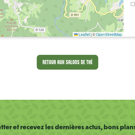
Leaflet
|
©
OpenStreetMap
RETOUR AUX SALONS DE THÉ
ter et recevez les dernières actus, bons plan