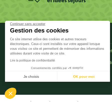
et idées séjours
Continuer sans accepter
Gestion des cookies
PRATIQUE
Informations sur le site
Ce site internet utilise des cookies et autres traceurs
électroniques. Ceux-ci sont installés sur votre appareil lorsque
vous visitez ce site et permettent de mémoriser des informations
Demande de documentation
Comment venir et
utilisées durant votre visite de ce site.
Corrèze ?
Lire la politique de confidentialité
Offices de tourisme
Tourisme & Hand
Consentements certifiés par
Qualité Tourisme
Séjours groupes
Je choisis
OK pour moi
Axeptio consent
Plateforme de Gestion du Consentement : Personnalisez vo
Notre plateforme vous permet d'adapter et de gérer vos param
Menu Pied de page
Site pro
Presse
Photothèque
Données personnel
Navigation principale