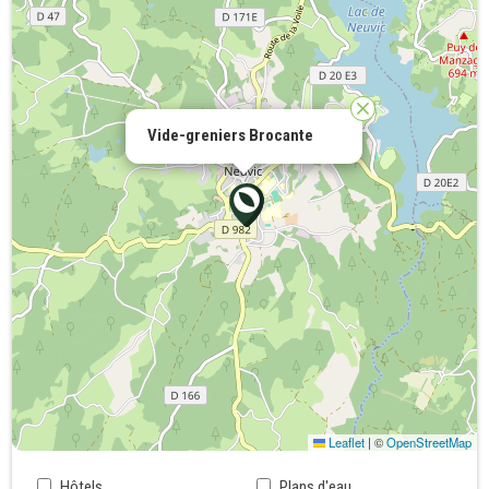
Vide-greniers Brocante
Leaflet
|
©
OpenStreetMap
Hôtels
Plans d'eau