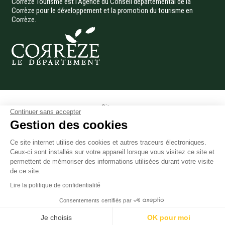
Corrèze Tourisme est l’Agence du Conseil départemental de la
Corrèze pour le développement et la promotion du tourisme en
Corrèze.
Menu Pied de page
Site pro
Continuer sans accepter
Presse
Gestion des cookies
Photothèque
Ce site internet utilise des cookies et autres traceurs électroniques.
Données personnelles
Ceux-ci sont installés sur votre appareil lorsque vous visitez ce site et
Gestion des cookies
permettent de mémoriser des informations utilisées durant votre visite
Mentions légales
de ce site.
Accessibilité
Lire la politique de confidentialité
Accès téléphonique sourds et malentendants
Consentements certifiés par
Plan du site
Je choisis
OK pour moi