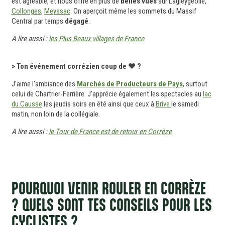
est agréable, et nous offre en plus de
belles vues
sur Lagleygeolle,
Collonges
,
Meyssac
. On aperçoit même les sommets du Massif
Central par temps
dégagé
.
A lire aussi :
les Plus Beaux villages de France
> Ton événement corrézien coup de ❤ ?
J'aime l'ambiance des
Marchés de Producteurs de Pays
, surtout
celui de Chartrier-Ferrière. J'apprécie également les spectacles au
lac
du Causse
les jeudis soirs en été ainsi que ceux à
Brive
le samedi
matin, non loin de la collégiale.
A lire aussi :
le Tour de France est de retour en Corrèze
POURQUOI VENIR ROULER EN CORRÈZE
? QUELS SONT TES CONSEILS POUR LES
CYCLISTES ?