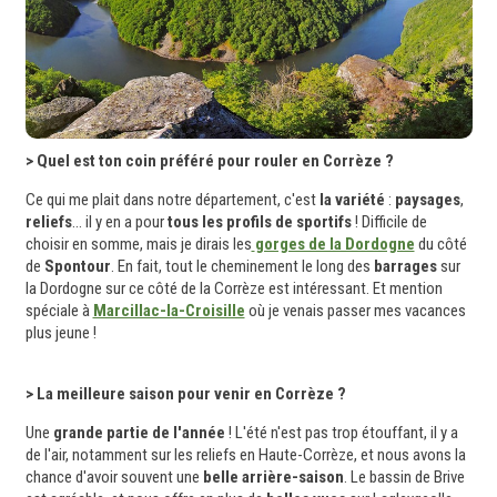
> Quel est ton coin préféré pour rouler en Corrèze ?
Ce qui me plait dans notre département, c'est
la variété
:
paysages
,
reliefs
... il y en a pour
tous les profils de sportifs
! Difficile de
choisir en somme, mais je dirais les
gorges de la Dordogne
du côté
de
Spontour
. En fait, tout le cheminement le long des
barrages
sur
la Dordogne sur ce côté de la Corrèze est intéressant. Et mention
spéciale à
Marcillac-la-Croisille
où je venais passer mes vacances
plus jeune !
> La meilleure saison pour venir en Corrèze ?
Une
grande partie de l'année
! L'été n'est pas trop étouffant, il y a
de l'air, notamment sur les reliefs en Haute-Corrèze, et nous avons la
chance d'avoir souvent une
belle arrière-saison
. Le bassin de Brive