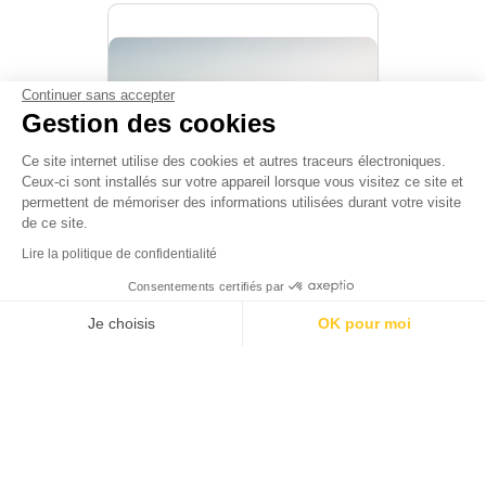
Continuer sans accepter
Gestion des cookies
Ce site internet utilise des cookies et autres traceurs électroniques.
Ceux-ci sont installés sur votre appareil lorsque vous visitez ce site et
permettent de mémoriser des informations utilisées durant votre visite
de ce site.
Lire la politique de confidentialité
7 bonnes raisons de venir en
Corrèze
Consentements certifiés par
Je choisis
OK pour moi
Navigation principale
Axeptio consent
Plateforme de Gestion du Consentement : Personnalisez vos Option
Notre plateforme vous permet d'adapter et de gérer vos paramètres de
DÉCOUVRIR LA CORRÈZE
ACTIVITÉS
Abonnez-vous à la newsletter et