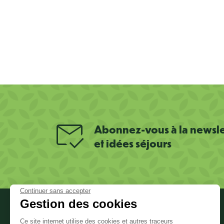
Abonnez-vous à la newslet
et idées séjours
Continuer sans accepter
Gestion des cookies
PRATIQUE
Informations sur le site
Ce site internet utilise des cookies et autres traceurs