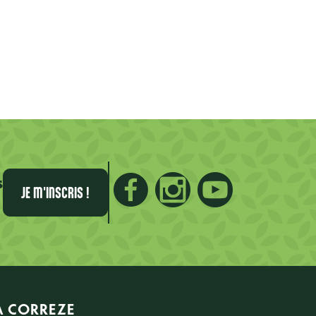
s
JE M'INSCRIS !
A CORREZE