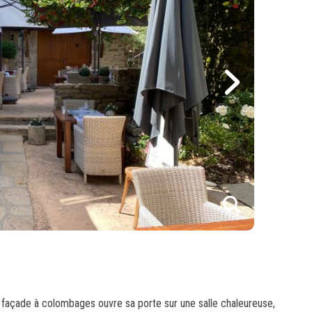
1
2
3
4
e façade à colombages ouvre sa porte sur une salle chaleureuse,