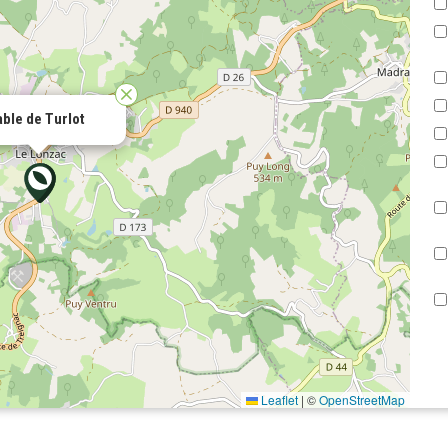
able de Turlot
Leaflet
|
©
OpenStreetMap