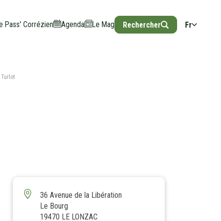
e Pass' Corrézien
Agenda
Le Mag
Rechercher
Fr
Turlot
À PROXIMITÉ
36 Avenue de la Libération
Le Bourg
19470 LE LONZAC