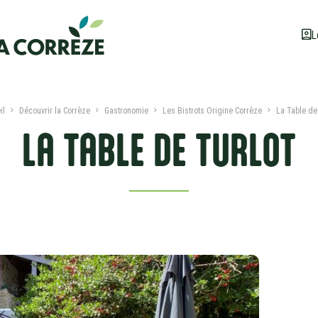
L
il
Découvrir la Corrèze
Gastronomie
Les Bistrots Origine Corrèze
La Table de 
LA TABLE DE TURLOT
ION
DATES ET TARIFS
SERVICES ET LABELS