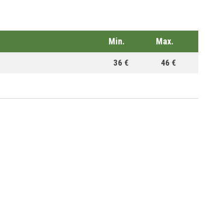
Min.
Max.
36 €
46 €