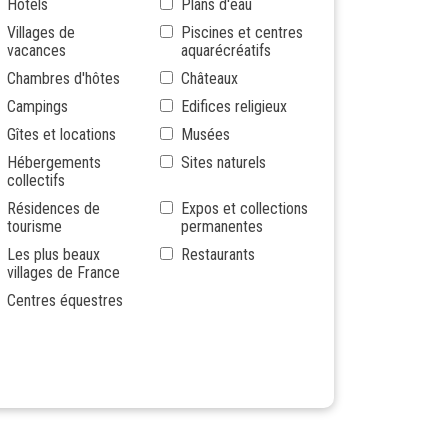
Hôtels
Plans d'eau
Villages de
Piscines et centres
vacances
aquarécréatifs
Chambres d'hôtes
Châteaux
Campings
Edifices religieux
Gîtes et locations
Musées
Hébergements
Sites naturels
collectifs
Résidences de
Expos et collections
tourisme
permanentes
Les plus beaux
Restaurants
villages de France
Centres équestres