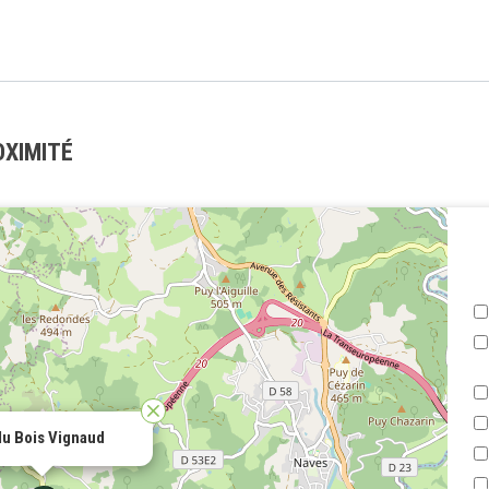
OXIMITÉ
u Bois Vignaud