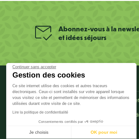
Abonnez-vous à la newslet
et idées séjours
Continuer sans accepter
Gestion des cookies
PRATIQUE
Informations sur le site
Ce site internet utilise des cookies et autres traceurs
électroniques. Ceux-ci sont installés sur votre appareil lorsque
vous visitez ce site et permettent de mémoriser des informations
Demande de documentation
Comment venir et
utilisées durant votre visite de ce site.
Corrèze ?
Lire la politique de confidentialité
Offices de tourisme
Tourisme & Hand
Consentements certifiés par
Qualité Tourisme
Séjours groupes
Je choisis
OK pour moi