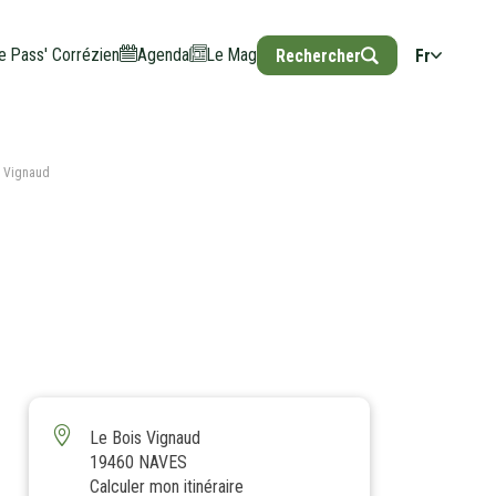
e Pass' Corrézien
Agenda
Le Mag
Rechercher
Fr
s Vignaud
D
À PROXIMITÉ
Le Bois Vignaud
19460 NAVES
Calculer mon itinéraire