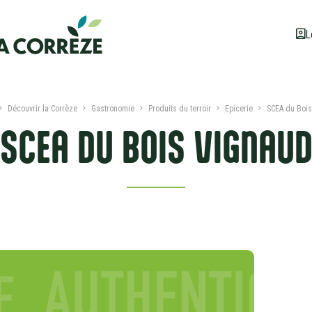
L
Découvrir la Corrèze
Gastronomie
Produits du terroir
Epicerie
SCEA du Boi
SCEA DU BOIS VIGNAU
ION
DATES ET TARIFS
SERVICES ET LABELS