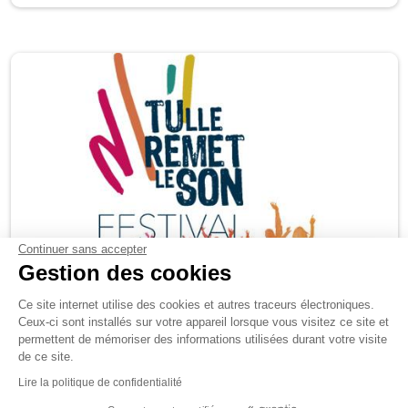
Continuer sans accepter
Gestion des cookies
Ce site internet utilise des cookies et autres traceurs électroniques.
Tulle remet le son
Ceux-ci sont installés sur votre appareil lorsque vous visitez ce site et
permettent de mémoriser des informations utilisées durant votre visite
Au programme, avec une grande majorité de spectacles
de ce site.
accessibles gratuitement au cœur de la ville : concerts
d’accordéon, de trad, de néo-trad et de musique actuelle,
Lire la politique de confidentialité
ateliers, spectacles de rues et en déambulation.