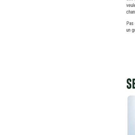
veul
chan
Pas 
un g
S