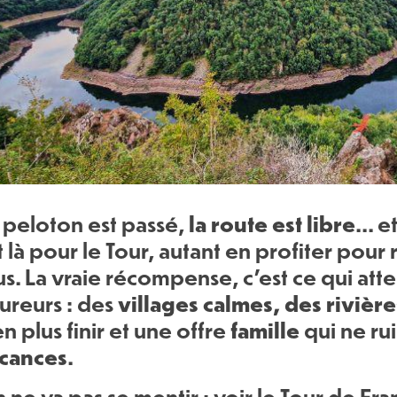
la route est libre
 peloton est passé,
... 
t là pour le Tour, autant en profiter pour
us. La vraie récompense, c'est ce qui att
villages calmes, des rivière
ureurs : des
famille
en plus finir et une offre
qui ne ru
cances
.
 ne va pas se mentir : voir le Tour de Fra