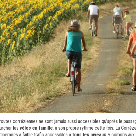
routes corréziennes ne sont jamais aussi accessibles qu'après le passa
urcher les
vélos en famille
, à son propre rythme cette fois. La Corrè
itinéraires à faible trafic accessibles à
tous les niveaux
, y compris aux 