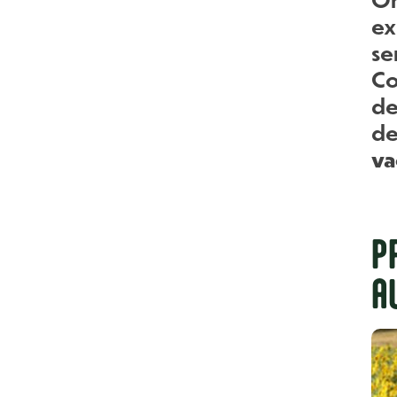
ex
se
Co
d
de
va
P
A