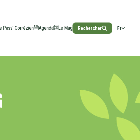
e Pass' Corrézien
Agenda
Le Mag
Rechercher
Fr
G