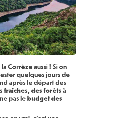
et la Corrèze aussi ! Si on
 rester quelques jours de
end après le départ des
s fraîches, des forêts
à
budget des
ine pas le
nce en vrai, c'est une