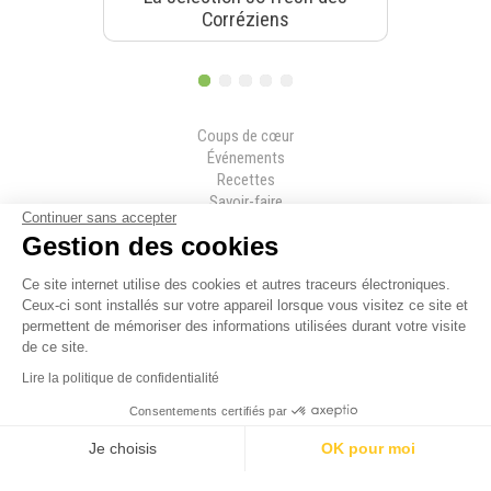
Corréziens
1
2
3
4
5
Magazine categories
Coups de cœur
Événements
Recettes
Savoir-faire
Continuer sans accepter
Secrets
Gestion des cookies
Séjours
Topitos
Ce site internet utilise des cookies et autres traceurs électroniques.
Tous les articles
Ceux-ci sont installés sur votre appareil lorsque vous visitez ce site et
permettent de mémoriser des informations utilisées durant votre visite
de ce site.
Lire la politique de confidentialité
Consentements certifiés par
Je choisis
OK pour moi
Abonnez-vous à la newsletter et
Navigation principale
Axeptio consent
Plateforme de Gestion du Consentement : Personnalisez vos Option