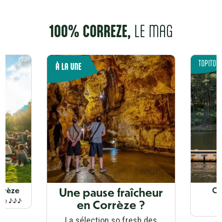
100% CORR
E
ZE,
LE MAG
TOPITOS
À LA UNE
Une pause fraîcheur
orrèze
Où
en Corrèze ?
ique ♪♪♪
La sélection so fresh des