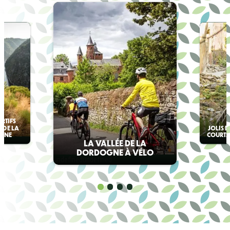
ORTIFS
 DE LA
JOLIS D
OGNE
COURTS
undefined
und
LA VALLÉE DE LA
DORDOGNE À VÉLO
undefined
undefined
1
2
3
4