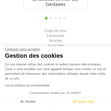
Corréziens
1
2
3
4
5
Magazine categories
Coups de cœur
Événements
Recettes
Savoir-faire
Continuer sans accepter
Secrets
Gestion des cookies
Séjours
Topitos
Ce site internet utilise des cookies et autres traceurs électroniques.
Tous les articles
Ceux-ci sont installés sur votre appareil lorsque vous visitez ce site et
permettent de mémoriser des informations utilisées durant votre visite
de ce site.
Lire la politique de confidentialité
Consentements certifiés par
Je choisis
OK pour moi
Abonnez-vous à la newsletter et
Navigation principale
Axeptio consent
Plateforme de Gestion du Consentement : Personnalisez vos Option