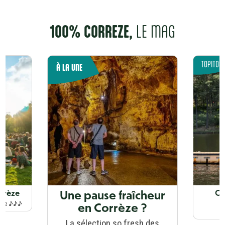
100% CORR
E
ZE,
LE MAG
TOPITOS
À LA UNE
Une pause fraîcheur
orrèze
Où
en Corrèze ?
ique ♪♪♪
La sélection so fresh des