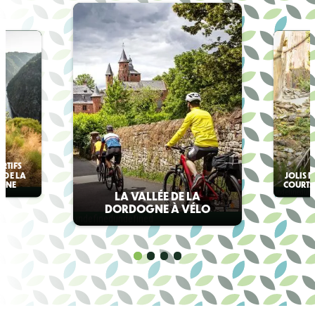
ORTIFS
 DE LA
JOLIS D
OGNE
COURTS
undefined
und
LA VALLÉE DE LA
DORDOGNE À VÉLO
undefined
undefined
1
2
3
4